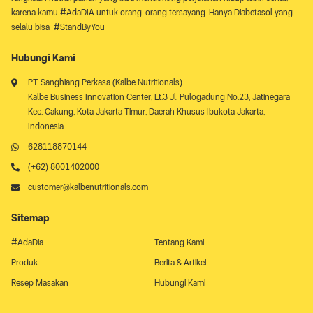
karena kamu #AdaDIA untuk orang-orang tersayang. Hanya Diabetasol yang
selalu bisa #StandByYou
Hubungi Kami
PT. Sanghiang Perkasa (Kalbe Nutritionals)
Kalbe Business Innovation Center, Lt.3 Jl. Pulogadung No.23, Jatinegara
Kec. Cakung, Kota Jakarta Timur, Daerah Khusus Ibukota Jakarta,
Indonesia
628118870144
(+62) 8001402000
customer@kalbenutritionals.com
Sitemap
#AdaDia
Tentang Kami
Produk
Berita & Artikel
Resep Masakan
Hubungi Kami