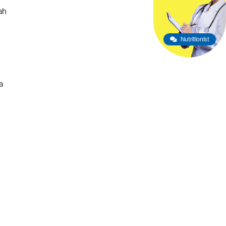
ah
Nutritionist
a