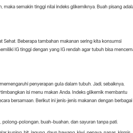
 maka semakin tinggi nilai indeks glikemiknya. Buah pisang adal
bat Sehat. Beberapa tambahan makanan sering kita konsumsi
iliki IG tinggi dengan yang IG rendah agar tubuh bisa mencern
uga memengaruhi penyerapan gula dalam tubuh. Jadi, sebaiknya,
ertimbangkan isi menu makan Anda. Indeks glikemik membantu
cara bersamaan. Berikut ini jenis-jenis makanan dengan berbagai
an, polong-polongan, buah-buahan, dan sayuran tanpa pati.
lar kuning, bit, jagung, daun bawang, kiwi, pepaya, nanas, kismis,