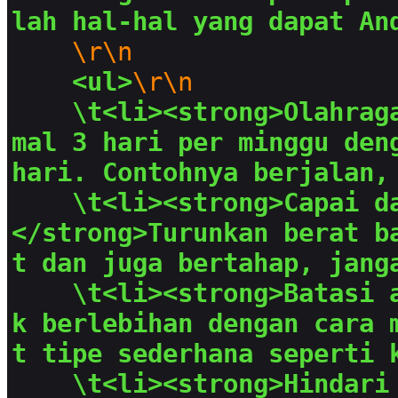
lah hal-hal yang dapat An
\r\n
<ul>
\r\n
\t<li><strong>Olahrag
mal 3 hari per minggu deng
hari. Contohnya berjalan,
\t<li><strong>Capai da
</strong>Turunkan berat b
t dan juga bertahap, jang
\t<li><strong>Batasi 
k berlebihan dengan cara 
t tipe sederhana seperti 
\t<li><strong>Hindari