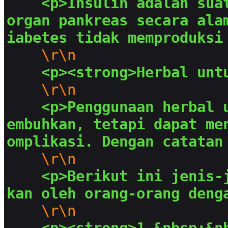
<p>Insulin adalah suat
organ pankreas secara ala
iabetes tidak memproduksi
\r\n
<p><strong>Herbal unt
\r\n
<p>Penggunaan herbal 
embuhkan, tetapi dapat me
omplikasi. Dengan catatan
\r\n
<p>Berikut ini jenis-
kan oleh orang-orang deng
\r\n