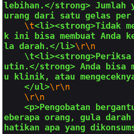
lebihan.</strong> Jumlah 
urang dari satu gelas per
\t
<li><strong>Tidak m
k ini bisa membuat Anda k
la darah.</li>
\r\n
\t<li><strong>Periksa
utin.</strong> Anda bisa 
u klinik, atau mengecekny
</ul>
\r\n
\r\n
<p>Pengobatan bergant
eberapa orang, gula darah
hatikan apa yang dikonsum