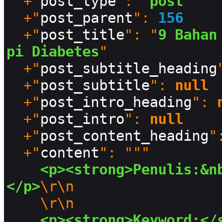
  +"
post_type
": "
post
"

  +"
post_parent
": 
156
  +"
post_title
": "
9 Bahan
pi Diabetes
"

  +"
post_subtitle_heading
  +"
post_subtitle
": 
null
  +"
post_intro_heading
": 
  +"
post_intro
": 
null
  +"
post_content_heading
"
  +"
content
": """

<p><strong>Penulis:&n
</p>
\r\n
\r\n
<p><strong>Keyword:</s