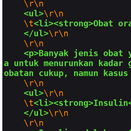
\r\n
<ul>
\r\n
\t
<li><strong>Obat or
</ul>
\r\n
\r\n
<p>Banyak jenis obat 
a untuk menurunkan kadar 
obatan cukup, namun kasus
\r\n
<ul>
\r\n
\t
<li><strong>Insulin
</ul>
\r\n
\r\n