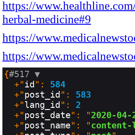
https://www.healthline.com/
herbal-medicine#9
https://www.medicalnewsto
https://www.medicalnewsto
{
#517 
▼
  +"
id
": 
584
  +"
post_id
": 
583
  +"
lang_id
": 
2
  +"
post_date
": "
2020-04-
  +"
post_name
": "
content-