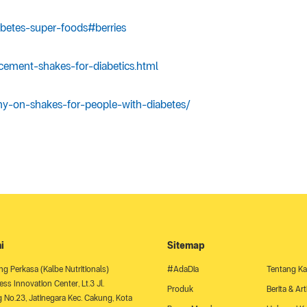
abetes-super-foods#berries
cement-shakes-for-diabetics.html
ny-on-shakes-for-people-with-diabetes/
i
Sitemap
ng Perkasa (Kalbe Nutritionals)
#AdaDia
Tentang K
ss Innovation Center, Lt.3 Jl.
Produk
Berita & Art
No.23, Jatinegara Kec. Cakung, Kota