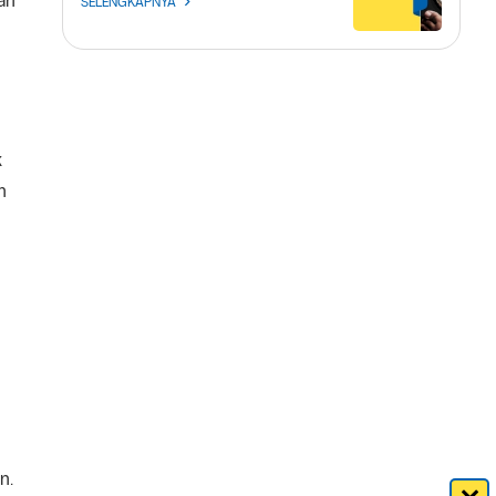
an
SELENGKAPNYA
k
h
n.