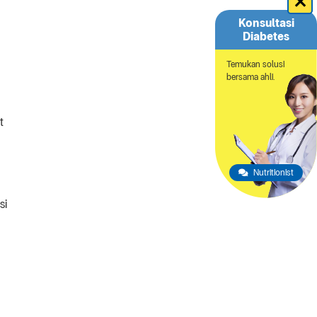
Konsultasi
Diabetes
Temukan solusi
bersama ahli.
t
Nutritionist
si