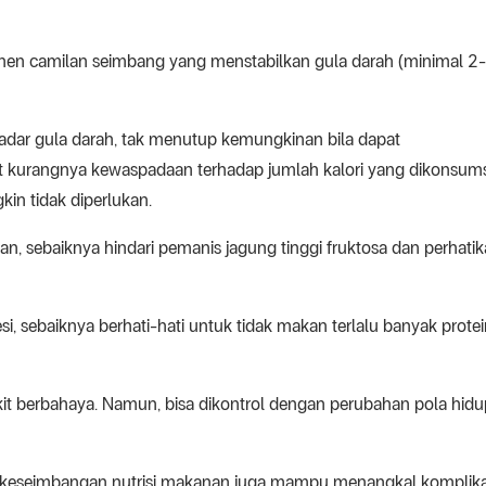
nen camilan seimbang yang menstabilkan gula darah (minimal 2
dar gula darah, tak menutup kemungkinan bila dapat
bat kurangnya kewaspadaan terhadap jumlah kalori yang dikonsums
kin tidak diperlukan.
n, sebaiknya hindari pemanis jagung tinggi fruktosa dan perhati
si, sebaiknya berhati-hati untuk tidak makan terlalu banyak protei
kit berbahaya. Namun, bisa dikontrol dengan perubahan pola hidu
ga keseimbangan nutrisi makanan juga mampu menangkal komplika