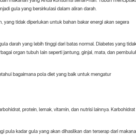
al dari makanan yang Anda konsumsi sehari-hari. Tubuh menciptak
di gula yang bersirkulasi dalam aliran darah.
 yang tidak diperlukan untuk bahan bakar energi akan segera
ula darah yang lebih tinggi dari batas normal. Diabetes yang tida
gai organ tubuh lain seperti jantung, ginjal, mata, dan pembulu
etahui bagaimana pola diet yang baik untuk mengatur
drat, protein, lemak, vitamin, dan nutrisi lainnya. Karbohidrat
i pula kadar gula yang akan dihasilkan dan terserap dari makana