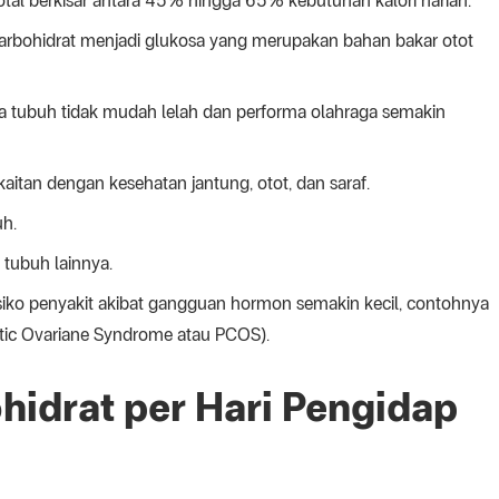
al berkisar antara 45% hingga 65% kebutuhan kalori harian.
rbohidrat menjadi glukosa yang merupakan bahan bakar otot
ga tubuh tidak mudah lelah dan performa olahraga semakin
itan dengan kesehatan jantung, otot, dan saraf.
h.
tubuh lainnya.
ko penyakit akibat gangguan hormon semakin kecil, contohnya
ystic Ovariane Syndrome atau PCOS).
idrat per Hari Pengidap