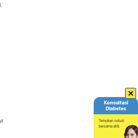
,
Konsultasi
Diabetes
ut
Temukan solusi
bersama ahli.