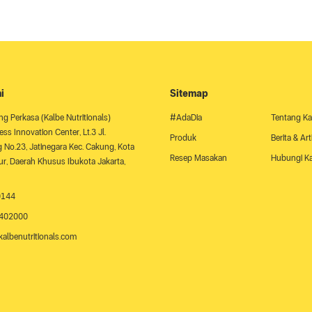
i
Sitemap
ng Perkasa (Kalbe Nutritionals)
#AdaDia
Tentang K
ss Innovation Center, Lt.3 Jl.
Produk
Berita & Art
No.23, Jatinegara Kec. Cakung, Kota
Resep Masakan
Hubungi K
ur, Daerah Khusus Ibukota Jakarta,
0144
1402000
albenutritionals.com