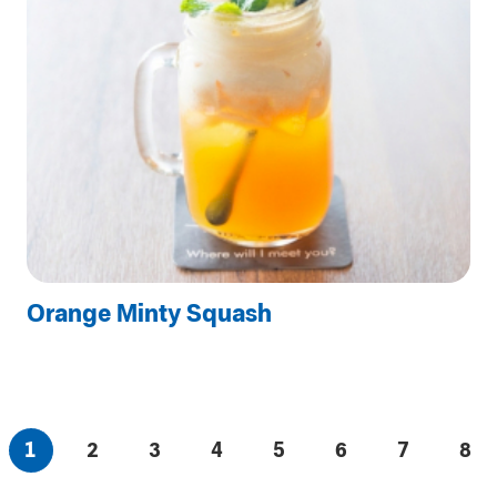
Orange Minty Squash
1
2
3
4
5
6
7
8