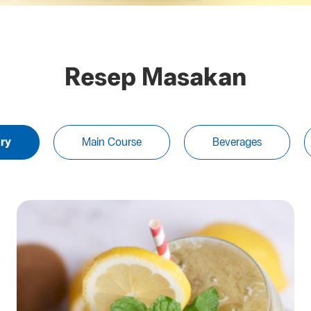
Resep Masakan
ry
Main Course
Beverages