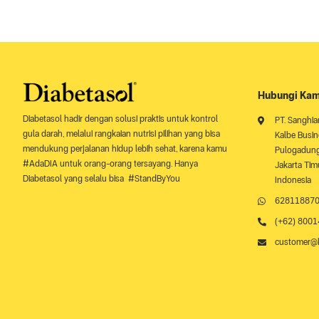
Hubungi Kam
Diabetasol hadir dengan solusi praktis untuk kontrol
PT. Sanghia
gula darah, melalui rangkaian nutrisi pilihan yang bisa
Kalbe Busine
mendukung perjalanan hidup lebih sehat, karena kamu
Pulogadung 
#AdaDIA untuk orang-orang tersayang. Hanya
Jakarta Tim
Diabetasol yang selalu bisa #StandByYou
Indonesia
62811887
(+62) 800
customer@k