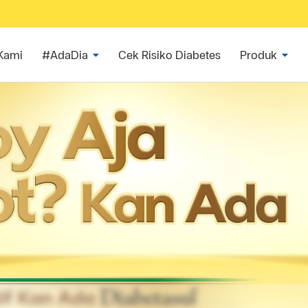
Kami
#AdaDia
Cek Risiko Diabetes
Produk