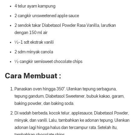
4 telur ayam kampung
2 cangkir unsweetened apple sauce
2 sendok takar Diabetasol Powder Rasa Vanilla, larutkan
dengan 150 ml air
½-1 sdt ekstrak vanili
2 sdm minyak canola
½ cangkir semisweet chocolate chips
Cara Membuat :
Panaskan oven hingga 350°. Ulenkan tepung serbaguna,
tepung gandum, Diabetasol Sweetener, bubuk kakao, garam,
baking powder, dan baking soda.
Di wadah berbeda, kocok telur, applesauce, Diabetasol Powder,
minyak, dan vanili. Lalu, tambahkan ke adonan tepung. Ulenkan
adonan lagi hingga halus dan tercampur rata. Setelah itu,
tambahkan chocolate chips.