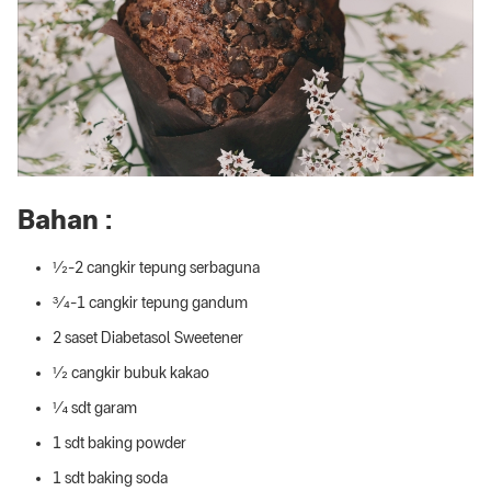
Bahan :
½-2 cangkir tepung serbaguna
¾-1 cangkir tepung gandum
2 saset Diabetasol Sweetener
½ cangkir bubuk kakao
¼ sdt garam
1 sdt baking powder
1 sdt baking soda