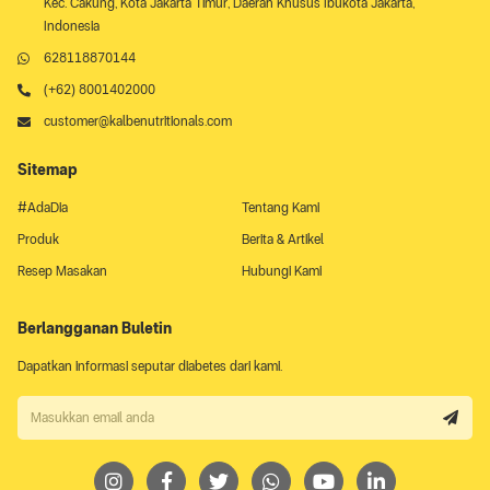
Kec. Cakung, Kota Jakarta Timur, Daerah Khusus Ibukota Jakarta,
Indonesia
628118870144
(+62) 8001402000
customer@kalbenutritionals.com
Sitemap
#AdaDia
Tentang Kami
Produk
Berita & Artikel
Resep Masakan
Hubungi Kami
Berlangganan Buletin
Dapatkan informasi seputar diabetes dari kami.