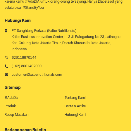
karena kamu #AdaDIA untuk orang-orang tersayang. Hanya Diabetasol yang
selalu bisa #StandByYou
Hubungi Kami
PT. Sanghiang Perkasa (Kalbe Nutritionals)
Kalbe Business Innovation Center, Lt.3 Jl. Pulogadung No.23, Jatinegara
Kec. Cakung, Kota Jakarta Timur, Daerah Khusus Ibukota Jakarta,
Indonesia
628118870144
(+62) 8001402000
customer@kalbenutritionals.com
Sitemap
#AdaDia
Tentang Kami
Produk
Berita & Artikel
Resep Masakan
Hubungi Kami
Berlangganan Buletin