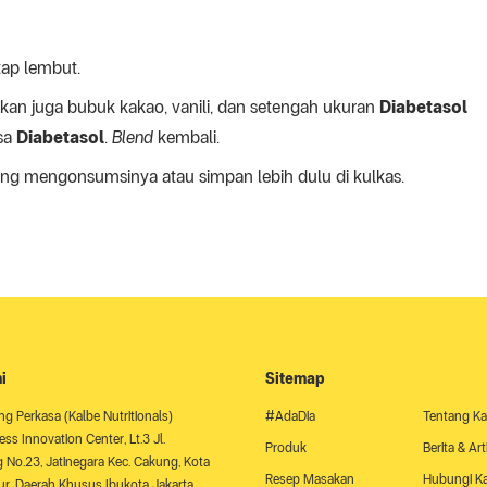
tap lembut.
an juga bubuk kakao, vanili, dan setengah ukuran
Diabetasol
isa
Diabetasol
.
Blend
kembali.
ung mengonsumsinya atau simpan lebih dulu di kulkas.
i
Sitemap
ng Perkasa (Kalbe Nutritionals)
#AdaDia
Tentang K
ss Innovation Center, Lt.3 Jl.
Produk
Berita & Art
No.23, Jatinegara Kec. Cakung, Kota
Resep Masakan
Hubungi K
ur, Daerah Khusus Ibukota Jakarta,