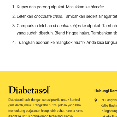
Kupas dan potong alpukat. Masukkan ke
blender.
Lelehkan
chocolate chips
. Tambahkan sedikit air agar te
Campurkan lelehan
chocolate chips
ke alpukat. Tambahk
yang sudah diseduh. Blend hingga halus. Tambahkan s
Tuangkan adonan ke mangkok
muffin
. Anda bisa langs
Hubungi Kam
Diabetasol hadir dengan solusi praktis untuk kontrol
PT. Sanghia
gula darah, melalui rangkaian nutrisi pilihan yang bisa
Kalbe Busine
mendukung perjalanan hidup lebih sehat, karena kamu
Pulogadung 
#AdaDIA untuk orang-orang tersayang. Hanya
Jakarta Tim