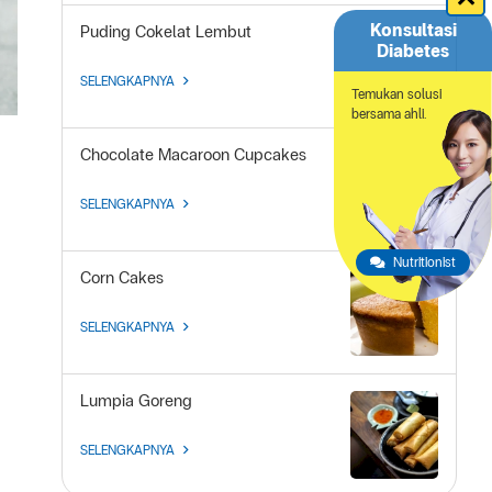
Konsultasi
Puding Cokelat Lembut
Diabetes
SELENGKAPNYA
Temukan solusi
bersama ahli.
Chocolate Macaroon Cupcakes
SELENGKAPNYA
Nutritionist
Corn Cakes
SELENGKAPNYA
Lumpia Goreng
SELENGKAPNYA