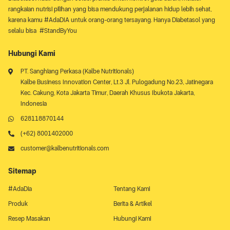
rangkaian nutrisi pilihan yang bisa mendukung perjalanan hidup lebih sehat,
karena kamu #AdaDIA untuk orang-orang tersayang. Hanya Diabetasol yang
selalu bisa #StandByYou
Hubungi Kami
PT. Sanghiang Perkasa (Kalbe Nutritionals)
Kalbe Business Innovation Center, Lt.3 Jl. Pulogadung No.23, Jatinegara
Kec. Cakung, Kota Jakarta Timur, Daerah Khusus Ibukota Jakarta,
Indonesia
628118870144
(+62) 8001402000
customer@kalbenutritionals.com
Sitemap
#AdaDia
Tentang Kami
Produk
Berita & Artikel
Resep Masakan
Hubungi Kami