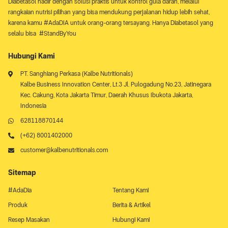
Diabetasol hadir dengan solusi praktis untuk kontrol gula darah, melalui
rangkaian nutrisi pilihan yang bisa mendukung perjalanan hidup lebih sehat,
karena kamu #AdaDIA untuk orang-orang tersayang. Hanya Diabetasol yang
selalu bisa #StandByYou
Hubungi Kami
PT. Sanghiang Perkasa (Kalbe Nutritionals)
Kalbe Business Innovation Center, Lt.3 Jl. Pulogadung No.23, Jatinegara
Kec. Cakung, Kota Jakarta Timur, Daerah Khusus Ibukota Jakarta,
Indonesia
628118870144
(+62) 8001402000
customer@kalbenutritionals.com
Sitemap
#AdaDia
Tentang Kami
Produk
Berita & Artikel
Resep Masakan
Hubungi Kami