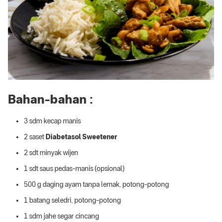
Bahan-bahan :
3 sdm kecap manis
2 saset
Diabetasol Sweetener
2 sdt minyak wijen
1 sdt saus pedas-manis (opsional)
500 g daging ayam tanpa lemak, potong-potong
1 batang seledri, potong-potong
1 sdm jahe segar cincang