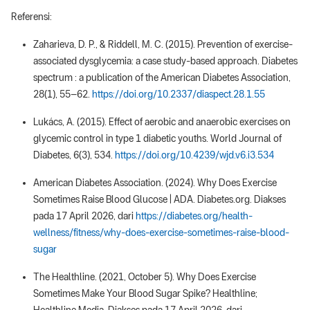
Referensi:
Zaharieva, D. P., & Riddell, M. C. (2015). Prevention of exercise-
associated dysglycemia: a case study-based approach. Diabetes
spectrum : a publication of the American Diabetes Association,
28(1), 55–62.
https://doi.org/10.2337/diaspect.28.1.55
Lukács, A. (2015). Effect of aerobic and anaerobic exercises on
glycemic control in type 1 diabetic youths. World Journal of
Diabetes, 6(3), 534.
https://doi.org/10.4239/wjd.v6.i3.534
American Diabetes Association. (2024). Why Does Exercise
Sometimes Raise Blood Glucose | ADA. Diabetes.org. Diakses
pada 17 April 2026, dari
https://diabetes.org/health-
wellness/fitness/why-does-exercise-sometimes-raise-blood-
sugar
The Healthline. (2021, October 5). Why Does Exercise
Sometimes Make Your Blood Sugar Spike? Healthline;