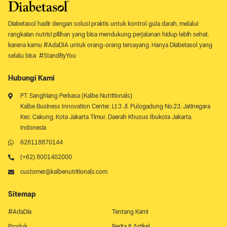
Diabetasol hadir dengan solusi praktis untuk kontrol gula darah, melalui
rangkaian nutrisi pilihan yang bisa mendukung perjalanan hidup lebih sehat,
karena kamu #AdaDIA untuk orang-orang tersayang. Hanya Diabetasol yang
selalu bisa #StandByYou
Hubungi Kami
PT. Sanghiang Perkasa (Kalbe Nutritionals)
Kalbe Business Innovation Center, Lt.3 Jl. Pulogadung No.23, Jatinegara
Kec. Cakung, Kota Jakarta Timur, Daerah Khusus Ibukota Jakarta,
Indonesia
628118870144
(+62) 8001402000
customer@kalbenutritionals.com
Sitemap
#AdaDia
Tentang Kami
Produk
Berita & Artikel